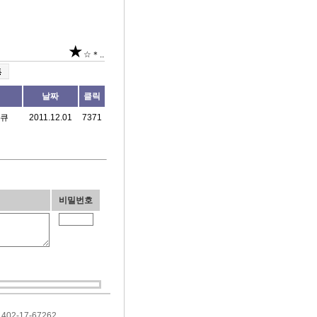
★
☆＊..
날짜
클릭
큐
2011.12.01
7371
비밀번호
 402-17-67262