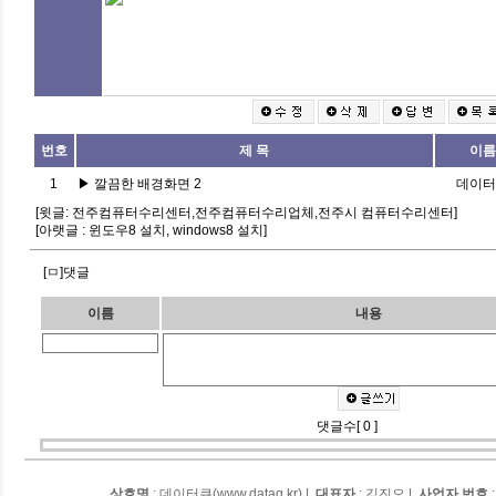
번호
제 목
이름
1
▶
깔끔한 배경화면 2
데이터
[윗글:
전주컴퓨터수리센터,전주컴퓨터수리업체,전주시 컴퓨터수리센터
]
[아랫글 :
윈도우8 설치, windows8 설치
]
[ㅁ]댓글
이름
내용
댓글수[ 0 ]
상호명
: 데이터큐(www.dataq.kr) |
대표자
: 김진오 |
사업자 번호
: