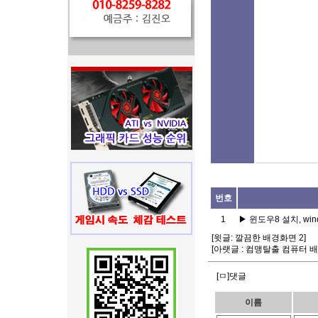
번호
1
▶
윈도우8 설치, win
[윗글:
깔끔한 배경화면 2
]
[아랫글 :
컴맹탈출 컴퓨터 
[ㅁ]댓글
이름