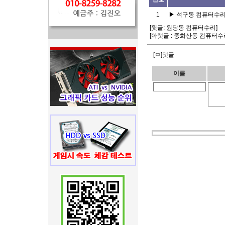
1
▶
석구동 컴퓨터수
[윗글:
원당동 컴퓨터수리
]
[아랫글 :
중화산동 컴퓨터수
[ㅁ]댓글
이름