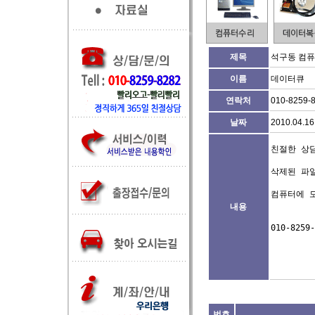
제목
석구동 컴
이름
데이터큐
연락처
010-8259-
날짜
2010.04.16
친절한 상담
삭제된 파일
컴퓨터에 모
내용
010-8259-
번호