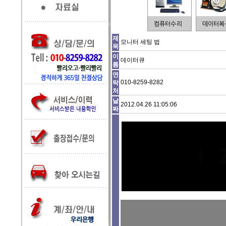
제
모니터 세팅 법
목
이
데이터큐
름
연
010-8259-8282
락
처
날
2012.04.26 11:05:06
짜