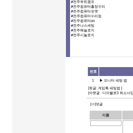
#전주부트캠프

#전주컴퓨터출장수리

#전주컴퓨터포멧

#전주컴퓨터수리점

#전주컴퓨터as

#전주나스세팅

#전주헤놀로지

#전주시놀로지
번호
1
▶
모니터 세팅 법
[윗글:
게임톡 세팅법
]
[아랫글 :
디아블로3 최소사
[ㅁ]댓글
이름