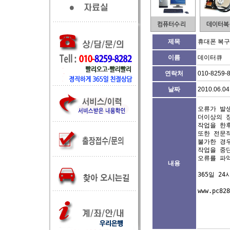
제목
휴대폰 복구
이름
데이터큐
연락처
010-8259-
날짜
2010.06.04
오류가 발생
더이상의 장
작업을 한후
또한 전문
불가한 경우
작업을 중단
오류를 파악
내용
365일 24시
www.pc828