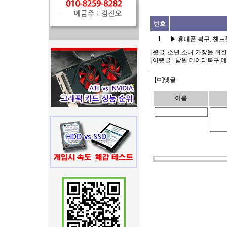
번호
1
▶
휴대폰 복구, 핸
[윗글:
소년,소녀 가장을 위한
[아랫글 :
남원 데이터복구,데
[ㅁ]댓글
이름