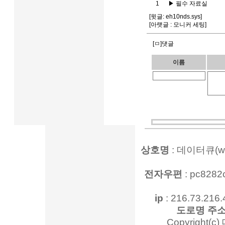
1
▶
필수 자료실
[윗글:
eh10nds.sys
]
[아랫글 :
모니커 세팅
]
[ㅁ]댓글
이름
상호명
: 데이터큐(www
전자우편
: pc828
ip
: 216.73.216.
도로명 주
Copyright(c)