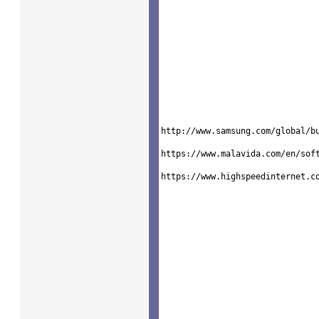
otest
bluescreen
uninst
boan
.
http://www.samsung.com/global/bu
https://www.malavida.com/en/soft
https://www.highspeedinternet.co
hhhh
oooo1
oooo2
cccc