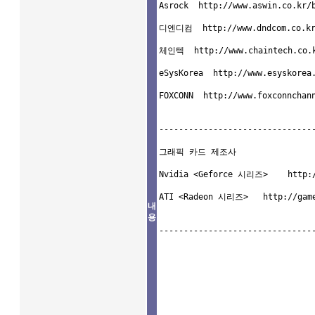
Asrock  http://www.aswin.co.kr/b
디엔디컴  http://www.dndcom.co.kr/
체인텍  http://www.chaintech.co.k
eSysKorea  http://www.esyskorea.
FOXCONN  http://www.foxconnchann
--------------------------------
그래픽 카드 제조사

Nvidia <Geforce 시리즈>    http://
ATI <Radeon 시리즈>   http://game.
내
용
--------------------------------
hwinfo
scan
CrystalDiskInfo
hdtune
hdtune2
btest