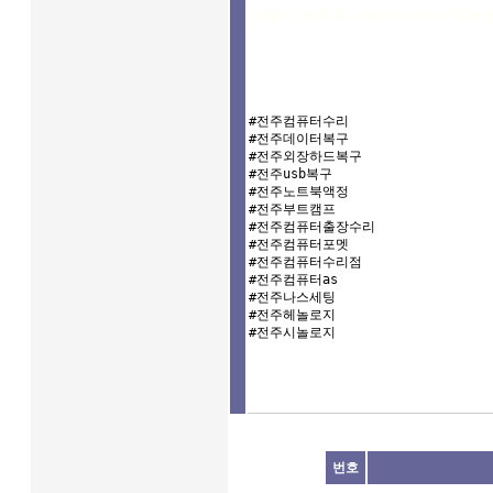
http://pc8282.com/process/file_
#전주컴퓨터수리

#전주데이터복구

#전주외장하드복구

#전주usb복구

#전주노트북액정

#전주부트캠프

#전주컴퓨터출장수리

#전주컴퓨터포멧

#전주컴퓨터수리점

#전주컴퓨터as

#전주나스세팅

#전주헤놀로지

#전주시놀로지
번호