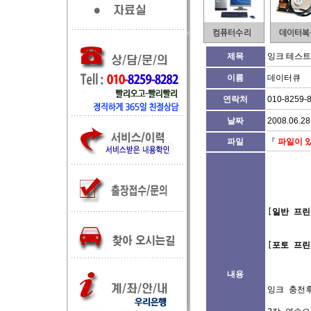
제목
잉크 테스트
이름
데이터큐
연락처
010-8259-
날짜
2008.06.28
파일
『
파일이 
[
일반 프린
[
포토 프린
내용
잉크 충전후