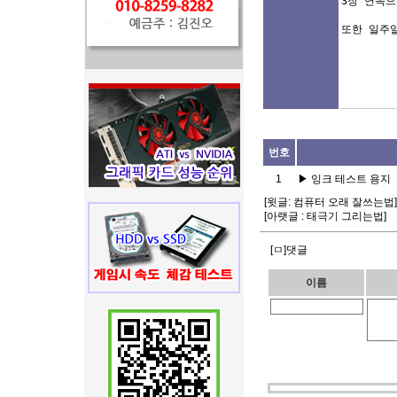
3장 연속으
또한 일주일
번호
1
▶
잉크 테스트 용지
[윗글:
컴퓨터 오래 잘쓰는법
]
[아랫글 :
태극기 그리는법
]
[ㅁ]댓글
이름