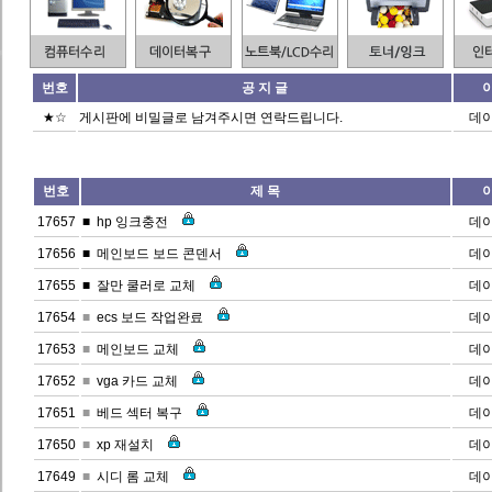
번호
공 지 글
★☆
게시판에 비밀글로 남겨주시면 연락드립니다.
데
번호
제 목
17657
■
hp 잉크충전
데
17656
■
메인보드 보드 콘덴서
데
17655
■
잘만 쿨러로 교체
데
17654
■
ecs 보드 작업완료
데
17653
■
메인보드 교체
데
17652
■
vga 카드 교체
데
17651
■
베드 섹터 복구
데
17650
■
xp 재설치
데
17649
■
시디 롬 교체
데