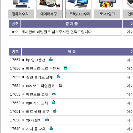
번호
공 지 글
★☆
게시판에 비밀글로 남겨주시면 연락드립니다.
데
번호
제 목
17657
■
hp 잉크충전
데
17656
■
메인보드 보드 콘덴서
데
17655
■
잘만 쿨러로 교체
데
17654
■
ecs 보드 작업완료
데
17653
■
메인보드 교체
데
17652
■
vga 카드 교체
데
17651
■
베드 섹터 복구
데
17650
■
xp 재설치
데
17649
■
시디 롬 교체
데