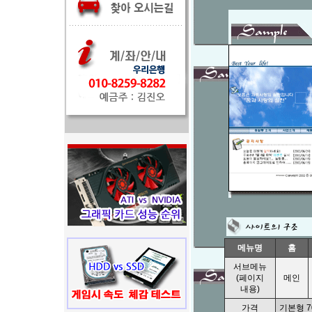
메뉴명
홈
서브메뉴
(페이지
메인
내용)
가격
기본형 