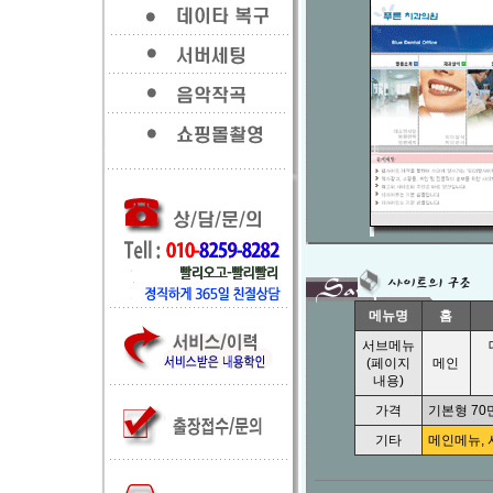
메뉴명
홈
서브메뉴
(페이지
메인
내용)
가격
기본형 70
기타
메인메뉴,